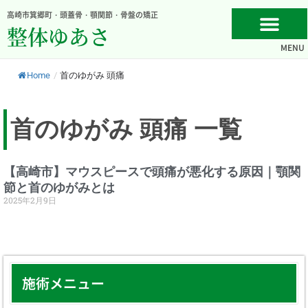
内
高崎市箕郷町・頭蓋骨・顎関節・骨盤の矯正
容
整体ゆあさ
を
MENU
ス
キ
Home
/
首のゆがみ 頭痛
ッ
プ
首のゆがみ 頭痛 一覧
【高崎市】マウスピースで頭痛が悪化する原因｜顎関
節と首のゆがみとは
2025年2月9日
施術メニュー