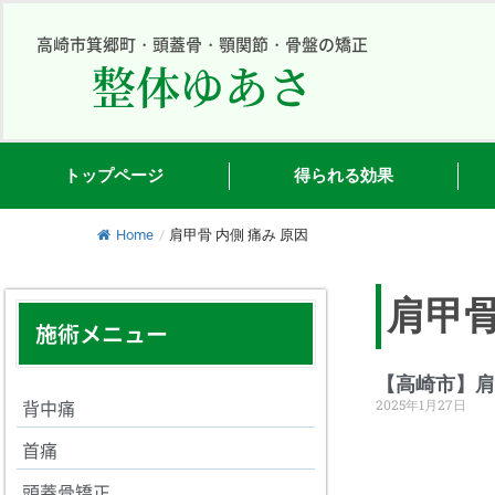
内
容
高崎市箕郷町・頭蓋骨・顎関節・骨盤の矯正
整体ゆあさ
を
ス
キ
ッ
プ
トップページ
得られる効果
Home
/
肩甲骨 内側 痛み 原因
肩甲骨
施術メニュー
【高崎市】
背中痛
2025年1月27日
首痛
頭蓋骨矯正