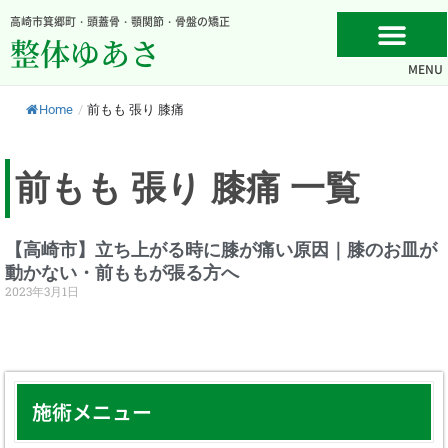
内
高崎市箕郷町・頭蓋骨・顎関節・骨盤の矯正
容
整体ゆあさ
を
MENU
ス
キ
Home
/
前もも 張り 膝痛
ッ
プ
前もも 張り 膝痛 一覧
【高崎市】立ち上がる時に膝が痛い原因｜膝のお皿が
動かない・前ももが張る方へ
2023年3月1日
施術メニュー