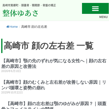
内
高崎市箕郷町・頭蓋骨・顎関節・骨盤の矯正
容
整体ゆあさ
を
MENU
ス
キ
Home
/
高崎市 顔の左右差
ッ
プ
高崎市 顔の左右差 一覧
【高崎市】顎の先のずれが気になる女性へ｜顔の左右
差の原因と改善法
2026年6月13日
【高崎市】顔のむくみと左右差が改善しない原因｜リ
ンパ循環と姿勢の崩れ
2025年10月22日
【高崎市】顔の左右差は顎のゆがみが原因？｜頭蓋