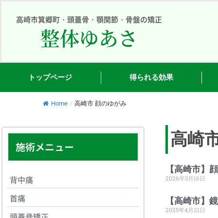
内
容
高崎市箕郷町・頭蓋骨・顎関節・骨盤の矯正
整体ゆあさ
を
ス
キ
ッ
プ
トップページ
得られる効果
Home
/
高崎市 顔のゆがみ
高崎市
施術メニュー
【高崎市】顔
背中痛
2026年3月16日
首痛
【高崎市】鏡
2025年4月21日
頭蓋骨矯正