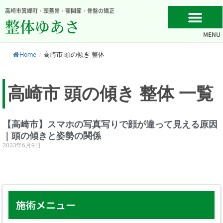
内
高崎市箕郷町・頭蓋骨・顎関節・骨盤の矯正
容
整体ゆあさ
を
MENU
ス
キ
Home
/
高崎市 頭の傾き 整体
ッ
プ
高崎市 頭の傾き 整体 一覧
【高崎市】スマホの写真写りで顔が違って見える原因
｜頭の傾きと姿勢の関係
2023年6月9日
施術メニュー