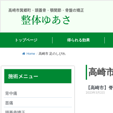
内
容
高崎市箕郷町・頭蓋骨・顎関節・骨盤の矯正
整体ゆあさ
を
ス
キ
ッ
プ
トップページ
得られる効果
Home
/
高崎市 足のしびれ
高崎市
施術メニュー
【高崎市】脊
背中痛
2023年3月2日
首痛
頭蓋骨矯正