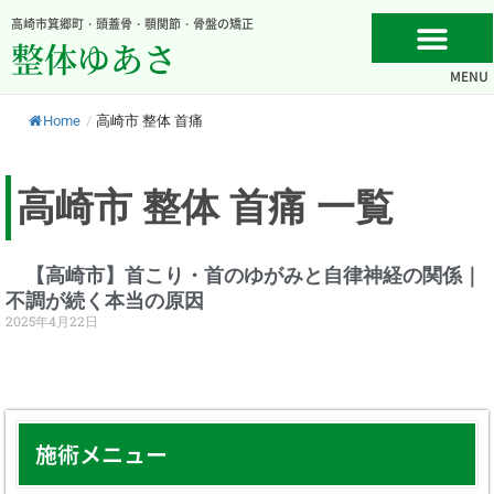
内
高崎市箕郷町・頭蓋骨・顎関節・骨盤の矯正
容
整体ゆあさ
を
MENU
ス
キ
Home
/
高崎市 整体 首痛
ッ
プ
高崎市 整体 首痛 一覧
【高崎市】首こり・首のゆがみと自律神経の関係｜
不調が続く本当の原因
2025年4月22日
施術メニュー