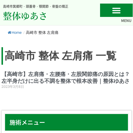
内
高崎市箕郷町・頭蓋骨・顎関節・骨盤の矯正
容
整体ゆあさ
を
MENU
ス
キ
Home
/
高崎市 整体 左肩痛
ッ
プ
高崎市 整体 左肩痛 一覧
【高崎市】左肩痛・左腰痛・左股関節痛の原因とは？
左半身だけに出る不調を整体で根本改善｜整体ゆあさ
2023年3月8日
施術メニュー