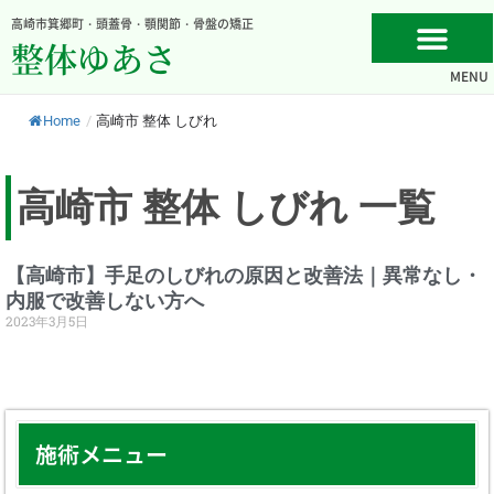
内
高崎市箕郷町・頭蓋骨・顎関節・骨盤の矯正
容
整体ゆあさ
を
MENU
ス
キ
Home
/
高崎市 整体 しびれ
ッ
プ
高崎市 整体 しびれ 一覧
【高崎市】手足のしびれの原因と改善法｜異常なし・
内服で改善しない方へ
2023年3月5日
施術メニュー