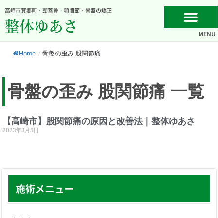
内
高崎市箕郷町・頭蓋骨・顎関節・骨盤の矯正
容
整体ゆあさ
を
MENU
ス
キ
Home
/
骨盤の歪み 股関節痛
ッ
プ
骨盤の歪み 股関節痛 一覧
【高崎市】股関節痛の原因と改善法｜整体ゆあさ
2023年3月5日
施術メニュー