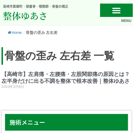
内
高崎市箕郷町・頭蓋骨・顎関節・骨盤の矯正
容
整体ゆあさ
を
MENU
ス
キ
Home
/
骨盤の歪み 左右差
ッ
プ
骨盤の歪み 左右差 一覧
【高崎市】左肩痛・左腰痛・左股関節痛の原因とは？
左半身だけに出る不調を整体で根本改善｜整体ゆあさ
2023年3月8日
施術メニュー