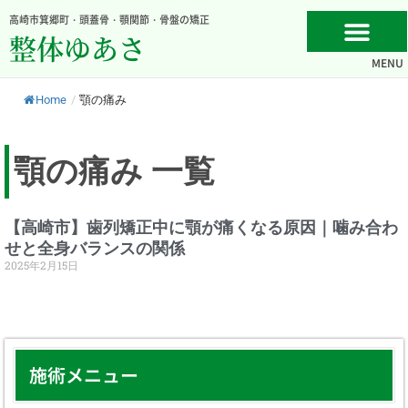
内
高崎市箕郷町・頭蓋骨・顎関節・骨盤の矯正
容
整体ゆあさ
を
MENU
ス
キ
Home
/
顎の痛み
ッ
プ
顎の痛み 一覧
【高崎市】歯列矯正中に顎が痛くなる原因｜噛み合わ
せと全身バランスの関係
2025年2月15日
施術メニュー