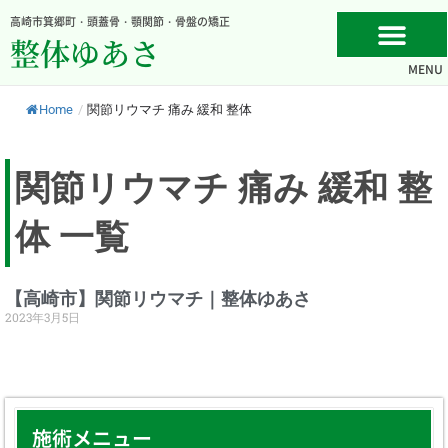
内
高崎市箕郷町・頭蓋骨・顎関節・骨盤の矯正
容
整体ゆあさ
を
MENU
ス
キ
Home
/
関節リウマチ 痛み 緩和 整体
ッ
プ
関節リウマチ 痛み 緩和 整
体 一覧
【高崎市】関節リウマチ｜整体ゆあさ
2023年3月5日
施術メニュー