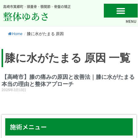
内
高崎市箕郷町・頭蓋骨・顎関節・骨盤の矯正
容
整体ゆあさ
を
MENU
ス
キ
Home
/
膝に水がたまる 原因
ッ
プ
膝に水がたまる 原因 一覧
【高崎市】膝の痛みの原因と改善法｜膝に水がたまる
本当の理由と整体アプローチ
2025年3月13日
施術メニュー