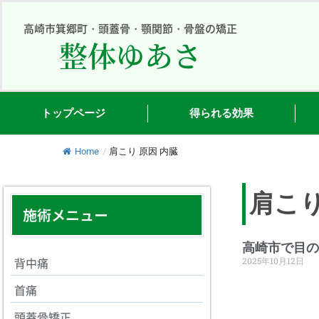
内
容
高崎市箕郷町・頭蓋骨・顎関節・骨盤の矯正
整体ゆあさ
を
ス
キ
ッ
プ
トップページ
得られる効果
Home
/
肩こり 原因 内臓
肩こり
施術メニュー
高崎市で目の
背中痛
2025年10月12日
首痛
頭蓋骨矯正