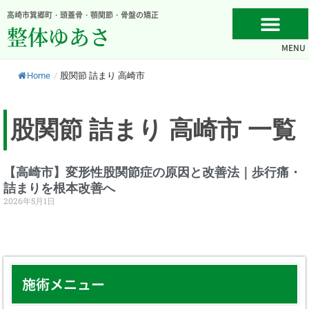
内
高崎市箕郷町・頭蓋骨・顎関節・骨盤の矯正
容
整体ゆあさ
を
MENU
ス
キ
Home
/
股関節 詰まり 高崎市
ッ
プ
股関節 詰まり 高崎市 一覧
【高崎市】変形性股関節症の原因と改善法｜歩行痛・
詰まりを根本改善へ
2026年5月1日
施術メニュー