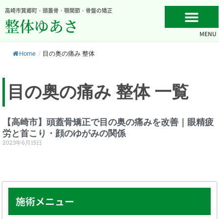
内
高崎市箕郷町・頭蓋骨・顎関節・骨盤の矯正
容
整体ゆあさ
を
MENU
ス
キ
Home
/
目の奥の痛み 整体
ッ
プ
目の奥の痛み 整体 一覧
【高崎市】頭蓋骨矯正で目の奥の痛みを改善｜眼精疲
労と首こり・顔のゆがみの関係
2023年6月15日
施術メニュー