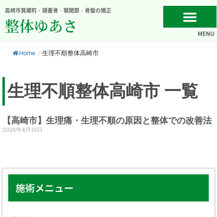
内
高崎市箕郷町・頭蓋骨・顎関節・骨盤の矯正
容
整体ゆあさ
を
MENU
ス
キ
Home
/
生理不順整体高崎市
ッ
プ
生理不順整体高崎市 一覧
【高崎市】生理痛・生理不順の原因と整体での改善法
2026年4月10日
施術メニュー