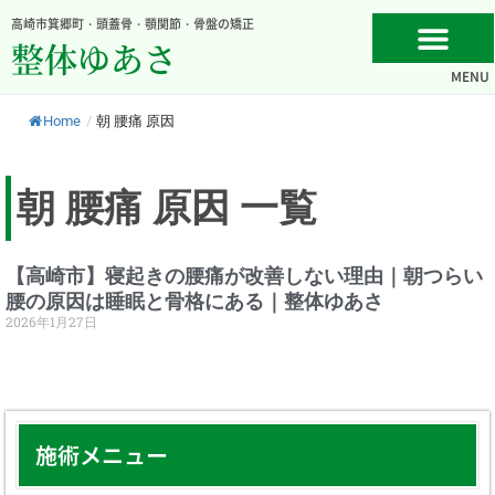
内
高崎市箕郷町・頭蓋骨・顎関節・骨盤の矯正
容
整体ゆあさ
を
MENU
ス
キ
Home
/
朝 腰痛 原因
ッ
プ
朝 腰痛 原因 一覧
【高崎市】寝起きの腰痛が改善しない理由｜朝つらい
腰の原因は睡眠と骨格にある｜整体ゆあさ
2026年1月27日
施術メニュー