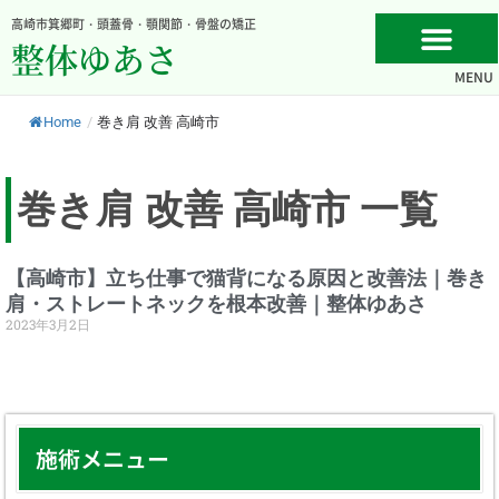
内
高崎市箕郷町・頭蓋骨・顎関節・骨盤の矯正
容
整体ゆあさ
を
MENU
ス
キ
Home
/
巻き肩 改善 高崎市
ッ
プ
巻き肩 改善 高崎市 一覧
【高崎市】立ち仕事で猫背になる原因と改善法｜巻き
肩・ストレートネックを根本改善｜整体ゆあさ
2023年3月2日
施術メニュー