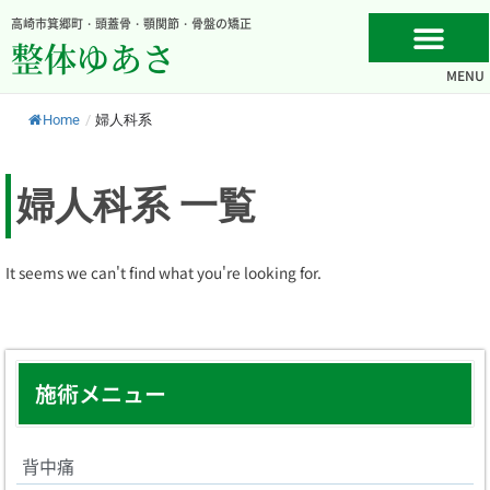
内
高崎市箕郷町・頭蓋骨・顎関節・骨盤の矯正
容
整体ゆあさ
を
MENU
ス
キ
Home
/
婦人科系
ッ
プ
婦人科系 一覧
It seems we can't find what you're looking for.
施術メニュー
背中痛