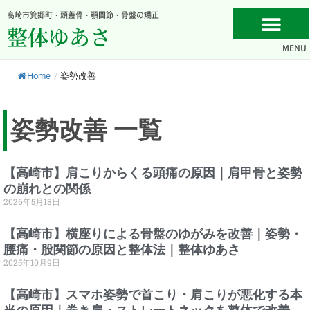
内
高崎市箕郷町・頭蓋骨・顎関節・骨盤の矯正
容
整体ゆあさ
を
MENU
ス
キ
Home
/
姿勢改善
ッ
プ
姿勢改善 一覧
【高崎市】肩こりからくる頭痛の原因｜肩甲骨と姿勢
の崩れとの関係
2026年5月18日
【高崎市】横座りによる骨盤のゆがみを改善｜姿勢・
腰痛・股関節の原因と整体法｜整体ゆあさ
2025年10月9日
【高崎市】スマホ姿勢で首こり・肩こりが悪化する本