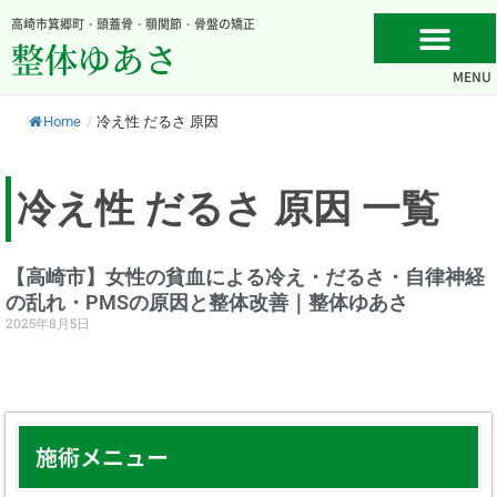
内
高崎市箕郷町・頭蓋骨・顎関節・骨盤の矯正
容
整体ゆあさ
を
MENU
ス
キ
Home
/
冷え性 だるさ 原因
ッ
プ
冷え性 だるさ 原因 一覧
【高崎市】女性の貧血による冷え・だるさ・自律神経
の乱れ・PMSの原因と整体改善｜整体ゆあさ
2025年8月5日
施術メニュー