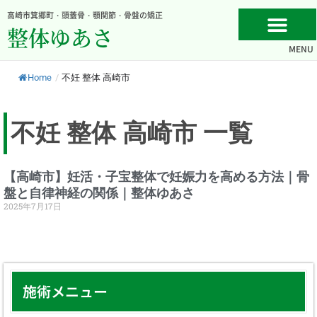
内
高崎市箕郷町・頭蓋骨・顎関節・骨盤の矯正
容
整体ゆあさ
を
MENU
ス
キ
Home
/
不妊 整体 高崎市
ッ
プ
不妊 整体 高崎市 一覧
【高崎市】妊活・子宝整体で妊娠力を高める方法｜骨
盤と自律神経の関係｜整体ゆあさ
2025年7月17日
施術メニュー