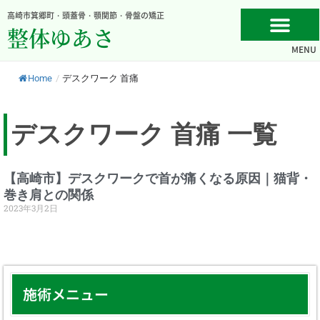
内
高崎市箕郷町・頭蓋骨・顎関節・骨盤の矯正
容
整体ゆあさ
を
MENU
ス
キ
Home
/
デスクワーク 首痛
ッ
プ
デスクワーク 首痛 一覧
【高崎市】デスクワークで首が痛くなる原因｜猫背・
巻き肩との関係
2023年3月2日
施術メニュー