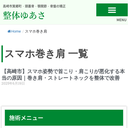
内
高崎市箕郷町・頭蓋骨・顎関節・骨盤の矯正
容
整体ゆあさ
を
MENU
ス
キ
Home
/
スマホ巻き肩
ッ
プ
スマホ巻き肩 一覧
【高崎市】スマホ姿勢で首こり・肩こりが悪化する本
当の原因｜巻き肩・ストレートネックを整体で改善
2025年6月19日
施術メニュー