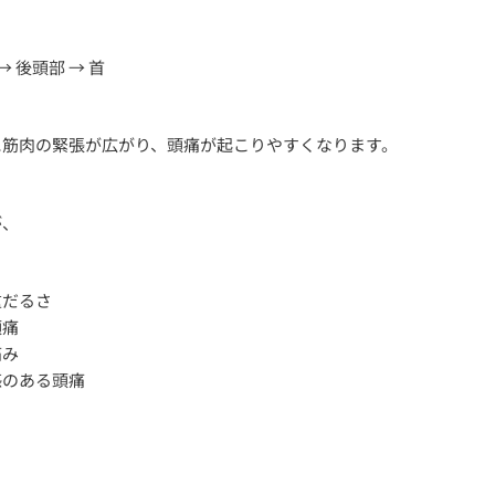
→ 後頭部 → 首
に筋肉の緊張が広がり、頭痛が起こりやすくなります。
が、
重だるさ
頭痛
痛み
感のある頭痛