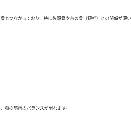
蓋骨とつながっており、特に後頭骨や首の骨（頸椎）との関係が深
り
と、顎の筋肉のバランスが崩れます。