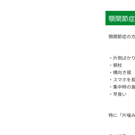
顎関節症
顎関節症の
・片側ばか
・頬杖
・横向き寝
・スマホを
・集中時の
・早食い
特に「片噛