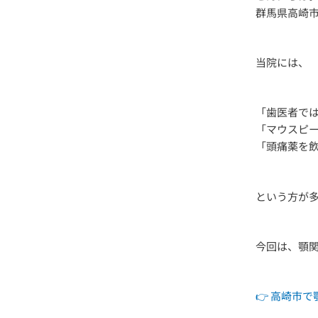
群馬県高崎
当院には、
「歯医者で
「マウスピ
「頭痛薬を
という方が
今回は、顎
👉 高崎市