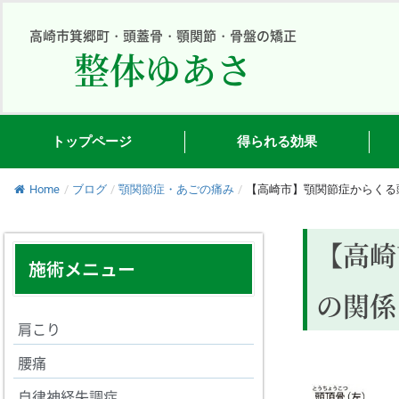
内
容
高崎市箕郷町・頭蓋骨・顎関節・骨盤の矯正
整体ゆあさ
を
ス
キ
ッ
プ
トップページ
得られる効果
Home
/
ブログ
/
顎関節症・あごの痛み
/
【高崎市】顎関節症からくる
【高崎
施術メニュー
の関係
肩こり
腰痛
自律神経失調症