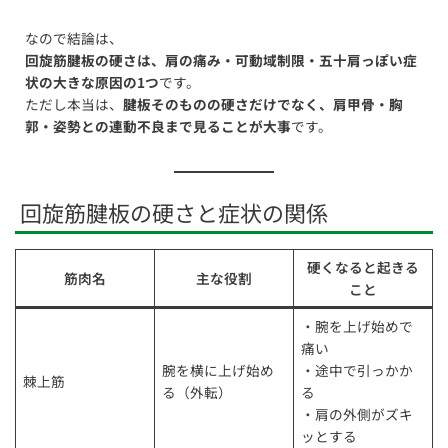
なので結論は、
回旋筋腱板の硬さは、肩の痛み・可動域制限・五十肩っぽい症
状の大きな原因の1つ
です。
ただし本当は、
腱板そのものの硬さだけでなく、肩甲骨・胸
郭・姿勢との連動不良まで見ることが大事
です。
回旋筋腱板の硬さと症状の関係
硬くなると起きる
筋肉名
主な役割
こと
・腕を上げ始めで
痛い
腕を横に上げ始め
・途中で引っかか
棘上筋
る（外転）
る
・肩の外側がズキ
ッとする