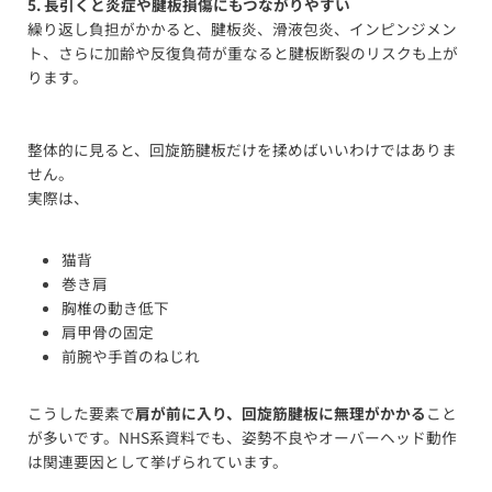
5. 長引くと炎症や腱板損傷にもつながりやすい
繰り返し負担がかかると、腱板炎、滑液包炎、インピンジメン
ト、さらに加齢や反復負荷が重なると腱板断裂のリスクも上が
ります。
整体的に見ると、回旋筋腱板だけを揉めばいいわけではありま
せん。
実際は、
猫背
巻き肩
胸椎の動き低下
肩甲骨の固定
前腕や手首のねじれ
こうした要素で
肩が前に入り、回旋筋腱板に無理がかかる
こと
が多いです。NHS系資料でも、姿勢不良やオーバーヘッド動作
は関連要因として挙げられています。