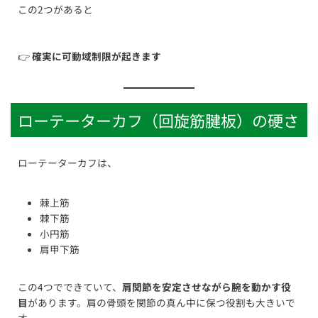
この2つがあると
👉
確実に可動域制限が起きます
ローテーターカフ（回旋筋腱板）の硬さ
ローテーターカフは、
棘上筋
棘下筋
小円筋
肩甲下筋
この4つでできていて、
肩関節を安定させながら腕を動かす役
目
があります。肩の骨頭を関節の真ん中に保つ役割も大きいで
す。