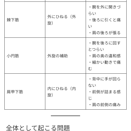
・腕を外に開きづ
らい
外にひねる（外
棘下筋
・後ろに引くと痛
旋）
い
・肩の後ろが張る
・腕を後ろに回す
とつらい
小円筋
外旋の補助
・肩の奥の違和感
・細かい動きで痛
む
・背中に手が回ら
ない
内にひねる（内
肩甲下筋
・前側が詰まる感
旋）
じ
・肩の前側の痛み
全体として起こる問題