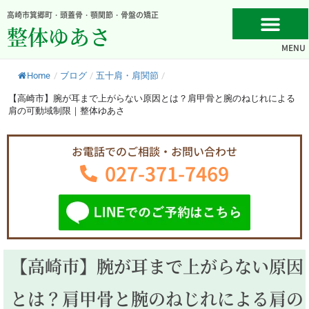
内
高崎市箕郷町・頭蓋骨・顎関節・骨盤の矯正
容
整体ゆあさ
を
MENU
ス
キ
Home
/
ブログ
/
五十肩・肩関節
/
ッ
プ
【高崎市】腕が耳まで上がらない原因とは？肩甲骨と腕のねじれによる
肩の可動域制限｜整体ゆあさ
お電話でのご相談・お問い合わせ
027-371-7469
【高崎市】腕が耳まで上がらない原因
とは？肩甲骨と腕のねじれによる肩の