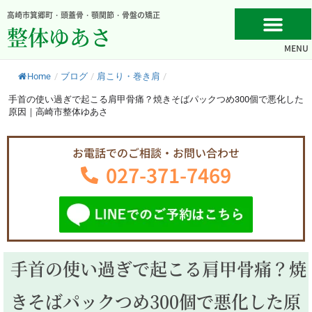
内
高崎市箕郷町・頭蓋骨・顎関節・骨盤の矯正
容
整体ゆあさ
を
MENU
ス
キ
Home
/
ブログ
/
肩こり・巻き肩
/
ッ
プ
手首の使い過ぎで起こる肩甲骨痛？焼きそばパックつめ300個で悪化した
原因｜高崎市整体ゆあさ
お電話でのご相談・お問い合わせ
027-371-7469
手首の使い過ぎで起こる肩甲骨痛？焼
きそばパックつめ300個で悪化した原