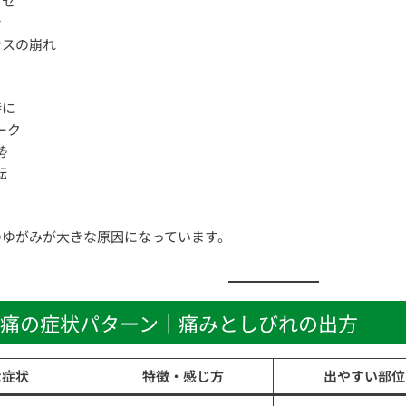
クセ
む
ンスの崩れ
特に
ーク
勢
転
のゆがみが大きな原因になっています。
痛の症状パターン｜痛みとしびれの出方
な症状
特徴・感じ方
出やすい部位