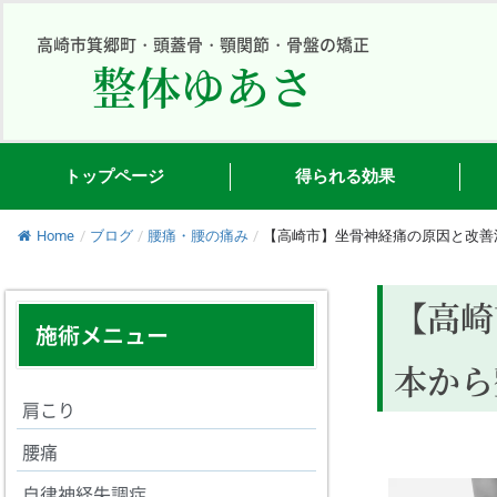
内
容
高崎市箕郷町・頭蓋骨・顎関節・骨盤の矯正
整体ゆあさ
を
ス
キ
ッ
プ
トップページ
得られる効果
Home
/
ブログ
/
腰痛・腰の痛み
/
【高崎市】坐骨神経痛の原因と改善
【高崎
施術メニュー
本から
肩こり
腰痛
自律神経失調症