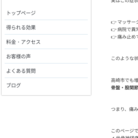
実はこの症
トップページ
👉 マッサ
得られる効果
👉 病院で
👉 痛み止
料金・アクセス
お客様の声
このような状
よくある質問
高崎市でも
ブログ
骨盤・股関
つまり、痛
このページ
✔ 坐骨神経