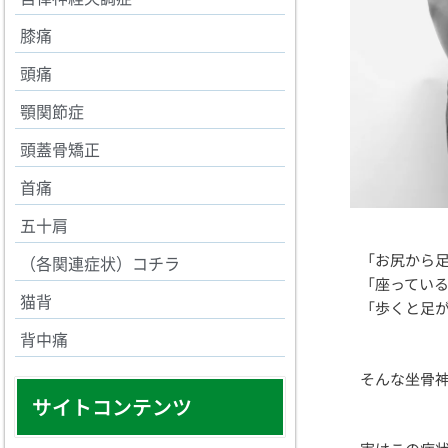
膝痛
頭痛
顎関節症
頭蓋骨矯正
首痛
五十肩
「お尻から
（各関連症状）コチラ
「座ってい
猫背
「歩くと足
背中痛
そんな坐骨
サイトコンテンツ