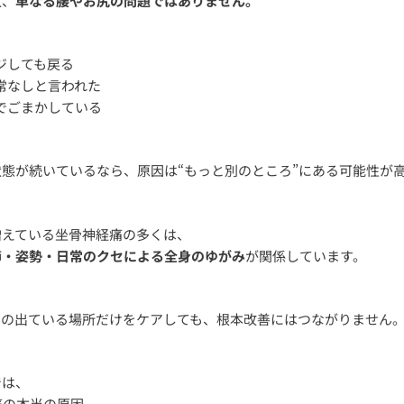
状、
単なる腰やお尻の問題ではありません。
ージしても戻る
異常なしと言われた
めでごまかしている
態が続いているなら、原因は“もっと別のところ”にある可能性が
増えている坐骨神経痛の多くは、
節・姿勢・日常のクセによる全身のゆがみ
が関係しています。
みの出ている場所だけをケアしても、根本改善にはつながりません
では、
痛の本当の原因