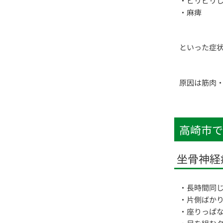
・ピリピリ
・麻痺
といった症
原因は筋肉
高崎市で
坐骨神経
・長時間同
・片側ばか
・座りっぱ