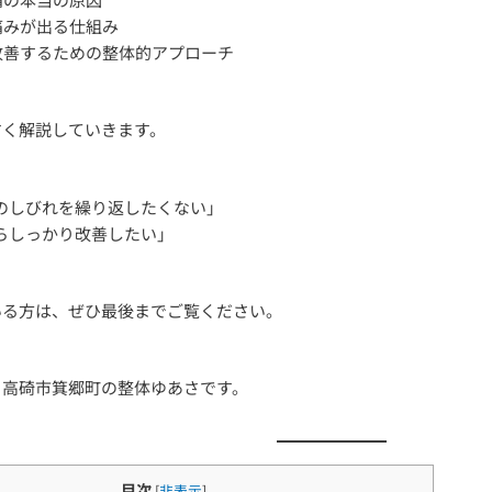
痛みが出る仕組み
改善するための整体的アプローチ
すく解説していきます。
このしびれを繰り返したくない」
からしっかり改善したい」
いる方は、ぜひ最後までご覧ください。
、高碕市箕郷町の整体ゆあさです。
目次
[
非表示
]