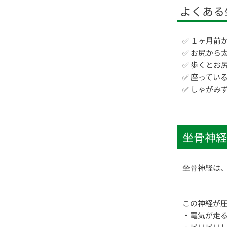
よくある
✅ １ヶ月前
✅ お尻から
✅ 歩くとお
✅ 座ってい
✅ しゃがみ
坐骨神経
坐骨神経は
この神経が
・電気が走