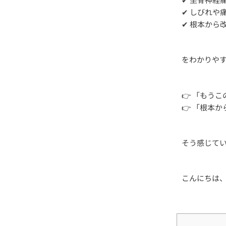
✔ しびれや
✔ 根本から
をわかりや
👉 「もう
👉 「根本
そう感じて
こんにちは