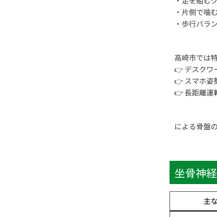
・足を組む
・片側で噛
・歩行バラ
高崎市では
👉 デスクワ
👉 スマホ姿
👉 長距離運
による骨盤
坐骨神経
主