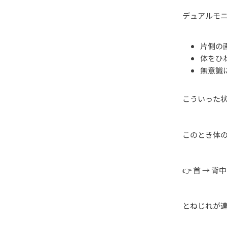
デュアルモ
片側の
体をひ
無意識
こういった
このとき体
👉 首 → 背
とねじれが