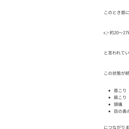
このとき首
👉 約20〜
と言われて
この状態が
首こり
肩こり
頭痛
目の奥
につながり