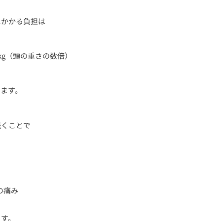
にかかる負担は
27kg（頭の重さの数倍）
います。
続くことで
の痛み
ます。