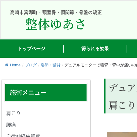
内
容
高崎市箕郷町・頭蓋骨・顎関節・骨盤の矯正
整体ゆあさ
を
ス
キ
ッ
プ
トップページ
得られる効果
Home
/
ブログ
/
姿勢・猫背
/
デュアルモニターで猫背・背中が痛いの
デュア
施術メニュー
肩こり
肩こり
腰痛
自律神経失調症