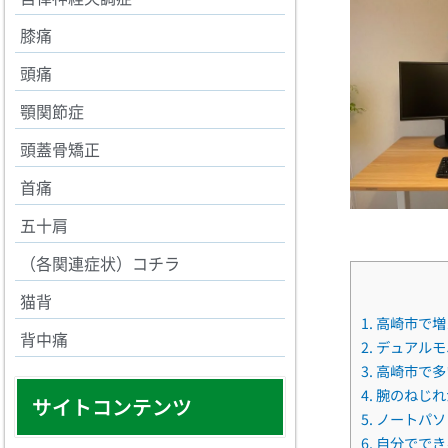
膝痛
頭痛
顎関節症
頭蓋骨矯正
首痛
五十肩
（各関連症状）コチラ
猫背
1.
高崎市で増
背中痛
2.
デュアルモ
3.
高崎市で多
4.
腕のねじれ
サイトコンテンツ
5.
ノートパソ
6.
自分ででき