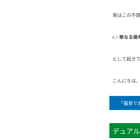
実はこの不
👉
単なる疲
として起き
こんにちは
「猫背で
デュアル