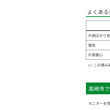
よくある
片側ばかり
猫背
片側重心
👉 この積
高崎市で
モニターを