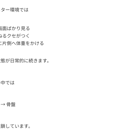
ニター環境では
画面ばかり見る
ねるクセがつく
に片側へ体重をかける
状態が日常的に続きます。
の中では
中 → 骨盤
連鎖しています。