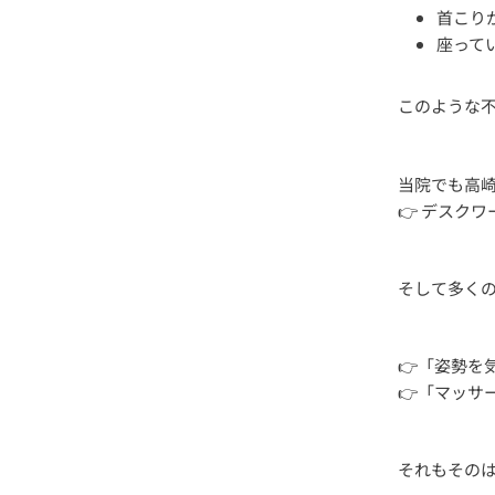
首こり
座って
このような
当院でも高
👉 デスク
そして多く
👉「姿勢を
👉「マッサ
それもその