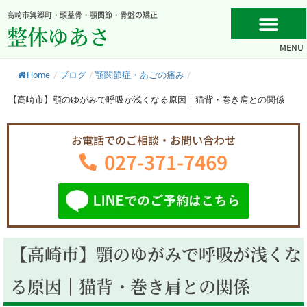
内
高崎市箕郷町・頭蓋骨・顎関節・骨盤の矯正
容
整体ゆあさ
を
MENU
ス
キ
Home
/
ブログ
/
顎関節症・あごの痛み
/
ッ
プ
【高崎市】顎のゆがみで呼吸が浅くなる原因｜猫背・巻き肩との関係
お電話でのご相談・お問い合わせ
027-371-7469
【高崎市】顎のゆがみで呼吸が浅くな
る原因｜猫背・巻き肩との関係