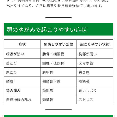
へ出やすくなり、さらに猫背や巻き肩を強めてしまいます。
顎のゆがみで起こりやすい症状
症状
関係しやすい部位
起こりやすい状態
呼吸が浅い
肋骨・横隔膜
胸郭が硬い
首こり
頸椎・後頭骨
スマホ首
肩こり
肩甲骨
巻き肩
頭痛
側頭骨・首
筋緊張
顎の痛み
顎関節
食いしばり
自律神経の乱れ
頭蓋骨
ストレス