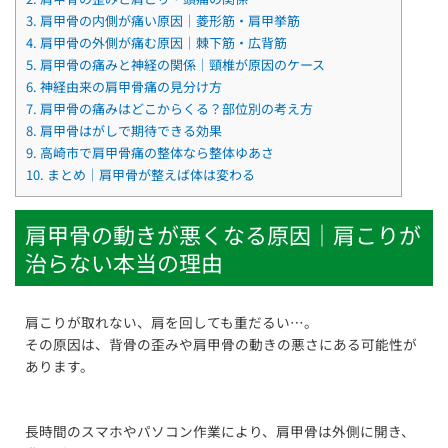
3.
肩甲骨の内側が痛い原因｜菱形筋・肩甲挙筋
4.
肩甲骨の外側が痛む原因｜棘下筋・広背筋
5.
肩甲骨の痛みと神経の関係｜頸椎が原因のケース
6.
神経由来の肩甲骨痛の見分け方
7.
肩甲骨の痛みはどこからくる？部位別の考え方
8.
肩甲骨はがしで期待できる効果
9.
高崎市で肩甲骨痛の整体なら整体ゆあさ
10.
まとめ｜肩甲骨が整えば体は変わる
肩甲骨の動きが悪くなる原因｜肩こりが
治らない本当の理由
肩こりが取れない、肩を回しても重だるい…。
その原因は、背骨の歪みや肩甲骨の動きの悪さにある可能性が
あります。
長時間のスマホやパソコン作業により、肩甲骨は外側に開き、