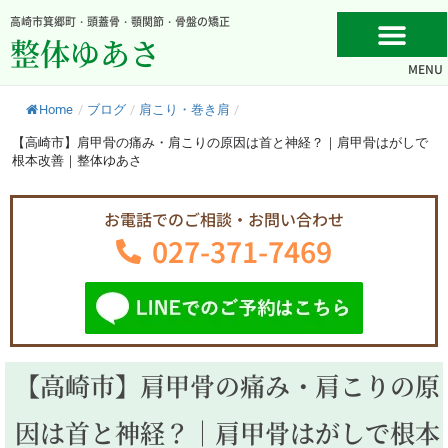
内
高崎市箕郷町・頭蓋骨・顎関節・骨盤の矯正
容
整体ゆあさ
を
MENU
ス
キ
Home
/
ブログ
/
肩こり・巻き肩
/
ッ
プ
【高崎市】肩甲骨の痛み・肩こりの原因は首と神経？｜肩甲骨はがしで
根本改善｜整体ゆあさ
お電話でのご相談・お問い合わせ
027-371-7469
【高崎市】肩甲骨の痛み・肩こりの原
因は首と神経？｜肩甲骨はがしで根本