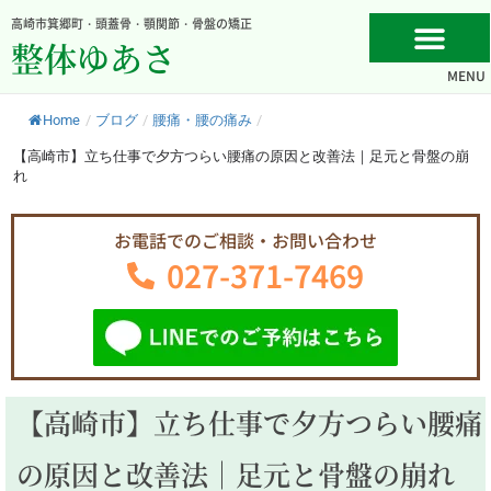
内
高崎市箕郷町・頭蓋骨・顎関節・骨盤の矯正
容
整体ゆあさ
を
MENU
ス
キ
Home
/
ブログ
/
腰痛・腰の痛み
/
ッ
プ
【高崎市】立ち仕事で夕方つらい腰痛の原因と改善法｜足元と骨盤の崩
れ
お電話でのご相談・お問い合わせ
027-371-7469
【高崎市】立ち仕事で夕方つらい腰痛
の原因と改善法｜足元と骨盤の崩れ