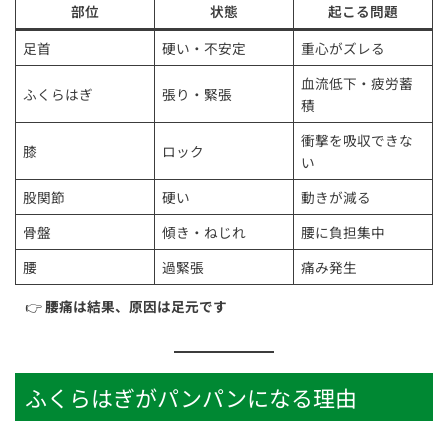
部位
状態
起こる問題
足首
硬い・不安定
重心がズレる
血流低下・疲労蓄
ふくらはぎ
張り・緊張
積
衝撃を吸収できな
膝
ロック
い
股関節
硬い
動きが減る
骨盤
傾き・ねじれ
腰に負担集中
腰
過緊張
痛み発生
👉
腰痛は結果、原因は足元です
ふくらはぎがパンパンになる理由