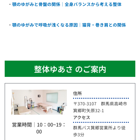
・
顎のゆがみと骨盤の関係｜全身バランスから考える整体
・
顎のゆがみで呼吸が浅くなる原因｜猫背・巻き肩との関係
整体ゆあさ のご案内
住所
〒370-3107 群馬県高崎市
箕郷町矢原32-1
アクセス
営業時間｜10：00~19：
群馬バス箕郷営業所より徒
00
歩3分