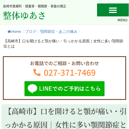
内
高崎市箕郷町・頭蓋骨・顎関節・骨盤の矯正
容
整体ゆあさ
を
MENU
ス
キ
Home
/
ブログ
/
顎関節症・あごの痛み
/
ッ
プ
【高崎市】口を開けると顎が痛い・引っかかる原因｜女性に多い顎関節
症とは
お電話でのご相談・お問い合わせ
027-371-7469
【高崎市】口を開けると顎が痛い・引
っかかる原因｜女性に多い顎関節症と