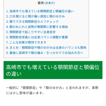
目次
[
非表示
]
1.
高崎市でも増えている顎関節症と顎偏位の違い
2.
口を開けると顎が痛い原因と顎のゆがみ
3.
鏡でできる顎関節症セルフチェック
4.
腕のねじれと姿勢が顎関節に影響する理由
5.
顎関節症で起こりやすい全身症状
6.
顎関節症改善には全身バランス調整が重要
7.
こんな効果が期待できます
8.
まとめ｜顎関節症や顎のゆがみは全身のバランスも関係
9.
最後に高崎市で顎の痛み・引っかかりでお悩みの方へ
高崎市でも増えている顎関節症と顎偏位
の違い
一般的に「顎関節症」や「顎のゆがみ」と言われますが、実際
には少し意味が違います。