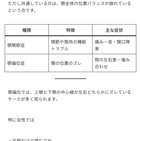
ただし共通しているのは、顎全体の位置バランスが崩れている
という点です。
種類
特徴
主な症状
関節や筋肉の機能
痛み・音・開口障
顎関節症
トラブル
害
顔の左右差・噛み
顎偏位症
顎の位置のズレ
合わせ
顎偏位では、上顎と下顎の中心線が左右どちらかにズレている
ケースが多く見られます。
特に女性では
・片側だけで噛むクセ