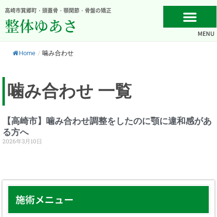
内
高崎市箕郷町・頭蓋骨・顎関節・骨盤の矯正
容
整体ゆあさ
を
MENU
ス
キ
Home
/
噛み合わせ
ッ
プ
噛み合わせ 一覧
【高崎市】噛み合わせ調整をしたのに顎に違和感があ
る方へ
2026年3月10日
施術メニュー